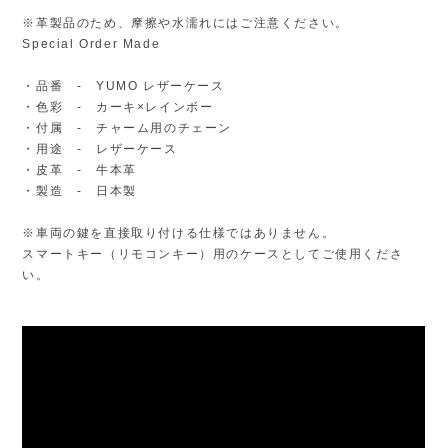
※革製品のため、摩擦や水濡れにはご注意ください。
Special Order Made
・品番 - YUMO レザーケース
・色彩 - カーキ×レインボー
・付属 - チャーム用のチェーン
・用途 - レザーケース
・皮革 - 牛本革
・製造 - 日本製
※車両の鍵を直接取り付ける仕様ではありません。
スマートキー（リモコンキー）用のケースとしてご使用くださ
い。