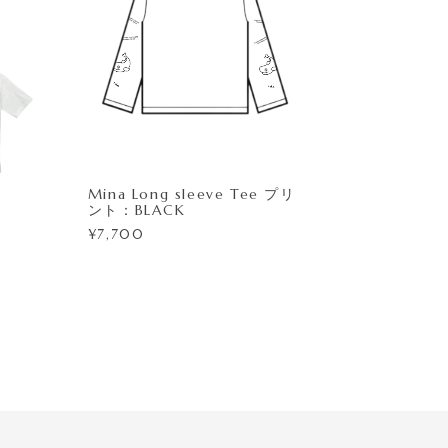
Mina Long sleeve Tee プリ
ント：BLACK
¥7,700